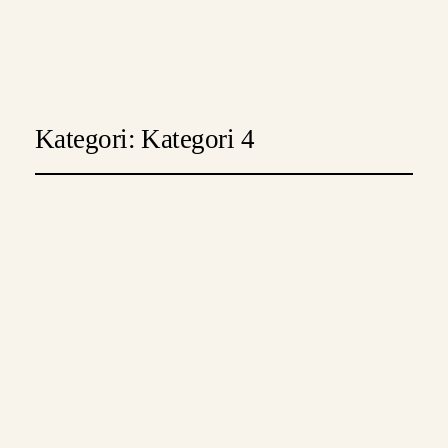
Instagram
Faceboo
X
Kategori:
Kategori 4
Hørsholm Guiden gør
lokale informationer
lettere at finde
juli 22, 2026
Kategori 4