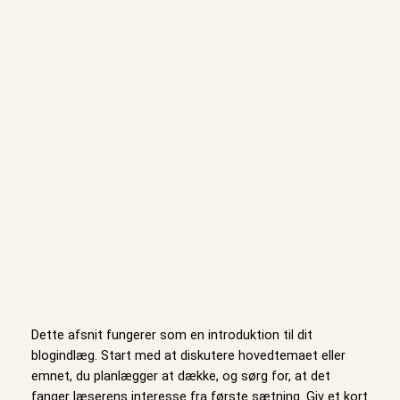
Spring
til
Instagram
Faceboo
X
indhold
Teknologiske innovationer der
vil forme 2024
maj 11, 2026
Dette afsnit fungerer som en introduktion til dit
blogindlæg. Start med at diskutere hovedtemaet eller
emnet, du planlægger at dække, og sørg for, at det
fanger læserens interesse fra første sætning. Giv et kort